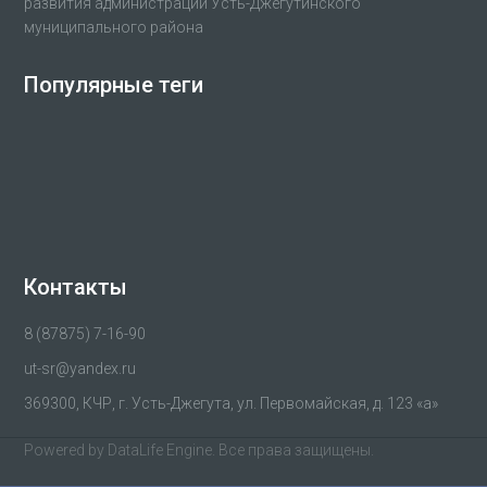
развития администрации Усть-Джегутинского
муниципального района
Популярные теги
Контакты
8 (87875) 7-16-90
ut-sr@yandex.ru
369300, КЧР, г. Усть-Джегута, ул. Первомайская, д. 123 «а»
Powered by
DataLife Engine
. Все права защищены.