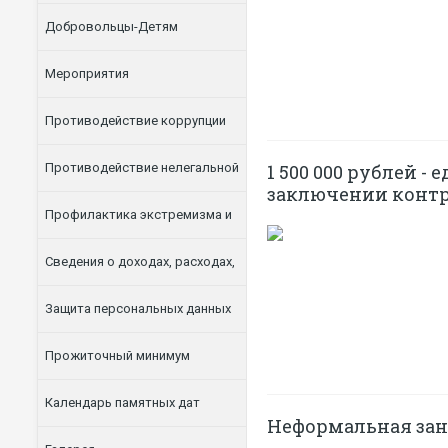
Добровольцы-Детям
Мероприятия
Противодействие коррупции
Противодействие нелегальной
1 500 000 рублей 
заключении контр
занятости
Профилактика экстремизма и
терроризма
Сведения о доходах, расходах,
об имуществе и обязательствах
Защита персональных данных
имущественного характера
Прожиточный минимум
Календарь памятных дат
Неформальная заня