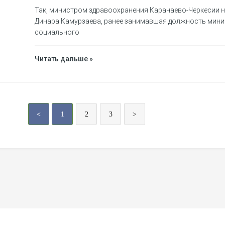
Так, министром здравоохранения Карачаево-Черкесии 
Динара Камурзаева, ранее занимавшая должность минис
социального
Читать дальше »
<
1
2
3
>