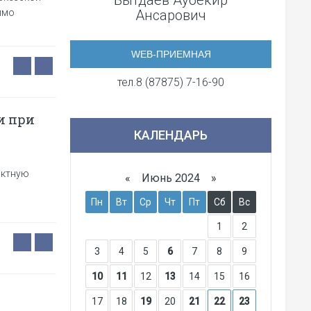
Бытдаев Аубекир
имо
Ансарович
WEB-ПРИЕМНАЯ
тел.8 (87875) 7-16-90
и при
КАЛЕНДАРЬ
актную
«
Июнь 2024
»
Пн
Вт
Ср
Чт
Пт
Сб
Вс
1
2
3
4
5
6
7
8
9
10
11
12
13
14
15
16
17
18
19
20
21
22
23