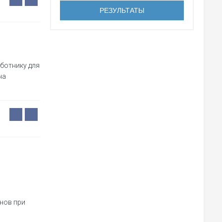
ботнику для
на
нов при