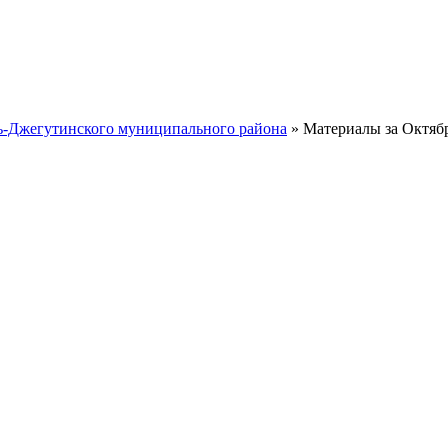
ть-Джегутинского муниципального района
» Материалы за Октябр