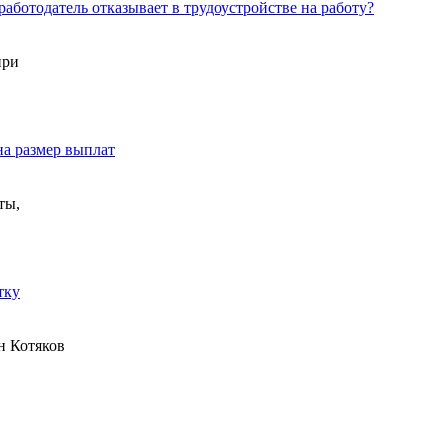
работодатель отказывает в трудоустройстве на работу?
при
на размер выплат
ты,
тку
н Котяков