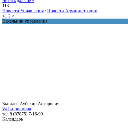
Читать дальше »
113
Новости Управления
/
Новости Администрации
<
1
2
>
Начальник управления
Бытдаев Аубекир Ансарович
Web-приемная
тел.8 (87875) 7-16-90
Календарь