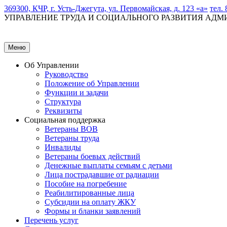
369300, КЧР, г. Усть-Джегута, ул. Первомайская, д. 123 «а»
тел. 
УПРАВЛЕНИЕ ТРУДА И СОЦИАЛЬНОГО РАЗВИТИЯ АД
Меню
Об Управлении
Руководство
Положение об Управлении
Функции и задачи
Структура
Реквизиты
Социальная поддержка
Ветераны ВОВ
Ветераны труда
Инвалиды
Ветераны боевых действий
Денежные выплаты семьям с детьми
Лица пострадавшие от радиации
Пособие на погребение
Реабилитированные лица
Субсидии на оплату ЖКУ
Формы и бланки заявлений
Перечень услуг