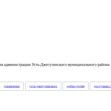
тия администрации Усть-Джегутинского муниципального района
управление
усть-джегутинского
добро-детям
доступная с