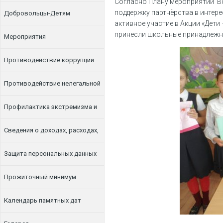
Согласно Плану мероприятий В
поддержку партнёрства в интер
Добровольцы-Детям
активное участие в Акции «Дети
принесли школьные принадлежн
Мероприятия
Противодействие коррупции
Противодействие нелегальной
занятости
Профилактика экстремизма и
терроризма
Сведения о доходах, расходах,
об имуществе и обязательствах
Защита персональных данных
имущественного характера
Прожиточный минимум
Календарь памятных дат