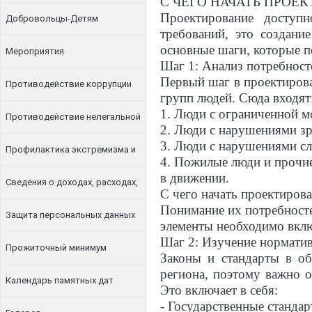
С ЧЕГО НАЧАТЬ ПРОЕ
Проектирование доступ
Добровольцы-Детям
требований, это создани
основные шаги, которые п
Мероприятия
Шаг 1: Анализ потребност
Первый шаг в проектирова
Противодействие коррупции
групп людей. Сюда входят
1. Люди с ограниченной м
Противодействие нелегальной
2. Люди с нарушениями зр
3. Люди с нарушениями сл
занятости
Профилактика экстремизма и
4. Пожилые люди и прочие
в движении.
терроризма
Сведения о доходах, расходах,
С чего начать проектиров
Понимание их потребносте
об имуществе и обязательствах
Защита персональных данных
элементы необходимо вклю
Шаг 2: Изучение нормати
имущественного характера
Прожиточный минимум
Законы и стандарты в об
региона, поэтому важно 
Календарь памятных дат
Это включает в себя:
- Государственные стандар