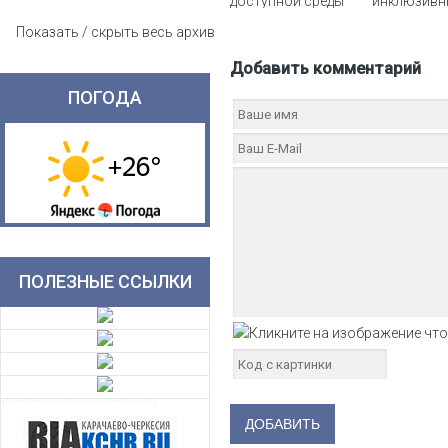
доступной среды
инклюзивн
практик «О
Показать / скрыть весь архив
для всех»
Добавить комментарий
ПОГОДА
ПОЛЕЗНЫЕ ССЫЛКИ